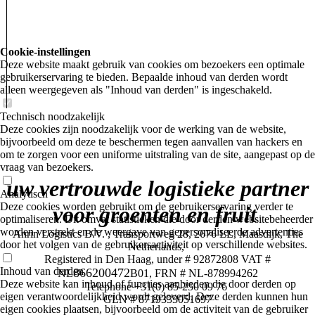
Cookie-instellingen
Deze website maakt gebruik van cookies om bezoekers een optimale
gebruikerservaring te bieden. Bepaalde inhoud van derden wordt
alleen weergegeven als "Inhoud van derden" is ingeschakeld.
Technisch noodzakelijk
Deze cookies zijn noodzakelijk voor de werking van de website,
bijvoorbeeld om deze te beschermen tegen aanvallen van hackers en
om te zorgen voor een uniforme uitstraling van de site, aangepast op de
vraag van bezoekers.
uw vertrouwde logistieke partner
Analytisch
Deze cookies worden gebruikt om de gebruikerservaring verder te
voor groenten en fruit
optimaliseren. Dit omvat statistieken die door derden websitebeheerder
worden verstrekt en de weergave van gepersonaliseerde advertenties
Anrin Logistics B.V. , Transportweg 28
, 2676
LL, Maasdijk, The
door het volgen van de gebruikersactiviteit op verschillende websites.
Netherlands,
Registered in Den Haag, under #
92872808
VAT #
Inhoud van derden
866200472
NL
B01
, FRN # NL-
878994262
Deze website kan inhoud of functies aanbieden die door derden op
Telephone
+
31(0) 85-250 09 76
eigen verantwoordelijkheid wordt geleverd. Deze derden kunnen hun
GLN # 8719333051697
eigen cookies plaatsen, bijvoorbeeld om de activiteit van de gebruiker