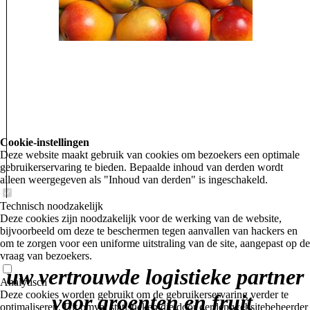
Cookie-instellingen
Deze website maakt gebruik van cookies om bezoekers een optimale
gebruikerservaring te bieden. Bepaalde inhoud van derden wordt
alleen weergegeven als "Inhoud van derden" is ingeschakeld.
Technisch noodzakelijk
Deze cookies zijn noodzakelijk voor de werking van de website,
bijvoorbeeld om deze te beschermen tegen aanvallen van hackers en
om te zorgen voor een uniforme uitstraling van de site, aangepast op de
vraag van bezoekers.
uw vertrouwde logistieke partner
Analytisch
Deze cookies worden gebruikt om de gebruikerservaring verder te
voor groenten en fruit
optimaliseren. Dit omvat statistieken die door derden websitebeheerder